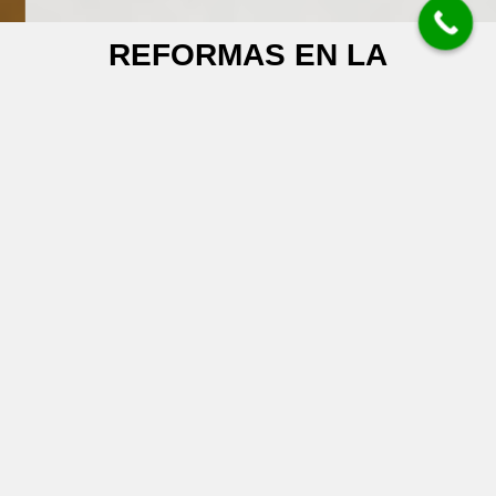
REFORMAS EN LA
COMUNIDAD DE MADRID
Nos avala un total de 86
reformas en la
Comunidad de Madrid
realizadas en los
últimos 15 años
27
Reformas en Madrid Capital
19