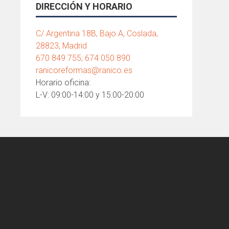
DIRECCIÓN Y HORARIO
C/ Argentina 18B, Bajo A, Coslada,
28823, Madrid
670 849 755; 674 050 890
ranicoreformas@ranico.es
Horario oficina:
L-V: 09:00-14:00 y 15:00-20:00