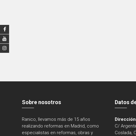
Sobre nosotros
Datos d
Ranico, llevamos más de 15 años
Dirección
realizando reformas en Madrid, como
C/ Argenti
especialistas en reformas, obras y
Coslada, 