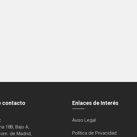
e contacto
Enlaces de Interés
:
Aviso Legal
na 18B, Bajo A,
Política de Privacidad
Com. de Madrid,