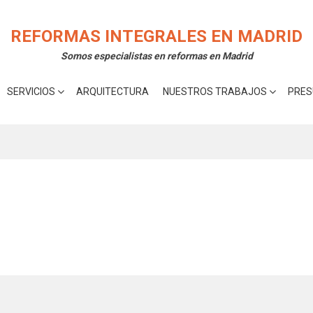
rte la mejor experiencia en nuestra web.
Acepta
 cookies utilizamos o desactivarlas en los
ajustes
.
REFORMAS INTEGRALES EN MADRID
Somos especialistas en reformas en Madrid
SERVICIOS
ARQUITECTURA
NUESTROS TRABAJOS
PRES