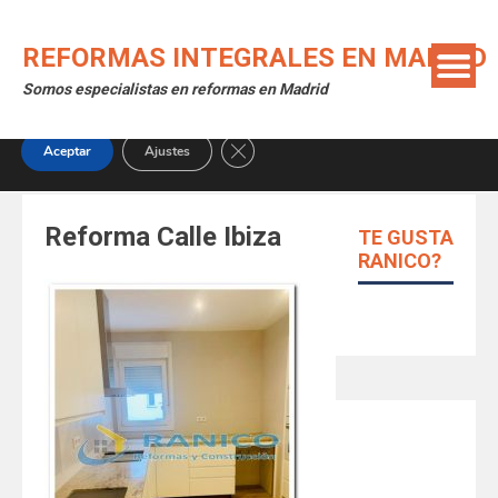
Skip
Utilizamos cookies para ofrecerte la mejor experiencia en
to
nuestra web.
REFORMAS INTEGRALES EN MADRID
content
Puedes aprender más sobre qué cookies utilizamos o
Somos especialistas en reformas en Madrid
desactivarlas en los
ajustes
.
Close GDPR Cookie Banner
Aceptar
Ajustes
Reforma Calle Ibiza
TE GUSTA
RANICO?