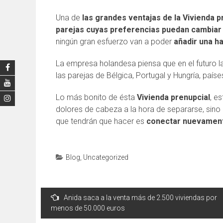
Una de
las grandes ventajas de la Vivienda p
parejas cuyas preferencias puedan cambiar c
ningún gran esfuerzo van a poder
añadir una ha
La empresa holandesa piensa que en el futuro l
las parejas de Bélgica, Portugal y Hungría, país
Lo más bonito de ésta
Vivienda prenupcial
, e
dolores de cabeza a la hora de separarse, sino 
que tendrán que hacer es
conectar nuevament
Blog
,
Uncategorized
Post
Anida saca a la venta más de 2.500 viviendas por
navigation
menos de 50.000 euros