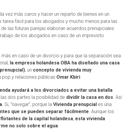
da vez más caros y hacer un reparto de bienes en un
 tarea fácil para los abogados y mucho menos para las
s de las futuras parejas elaboran acuerdos prenupciales
 trabajo de los abogados en caso de un imprevisto
a más en caso de un divorcio y para que la separación sea
rial,
la empresa holandesa OBA ha diseñado una casa
prenupcial)
, un
concepto de vivienda muy
a pop y relaciones públicas
Omar Kbiri
.
ienda ayudará a los divorciados a evitar una batalla
 las dos partes la posibilidad de
dividir la casa en dos
. Así
a
. Si, “navegar”, porque la
Vivienda prenupcial
es una
entes que se pueden separar fácilmente
. Aunque los
flotantes de la capital holandesa
,
esta vivienda
firme no solo sobre el agua
.