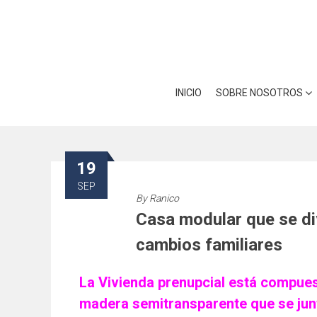
Skip
Utilizamos cookies para ofrece
to
Puedes aprender más sobre qué
content
INICIO
SOBRE NOSOTROS
19
SEP
By
Ranico
Casa modular que se di
cambios familiares
La Vivienda prenupcial está compues
madera semitransparente que se jun