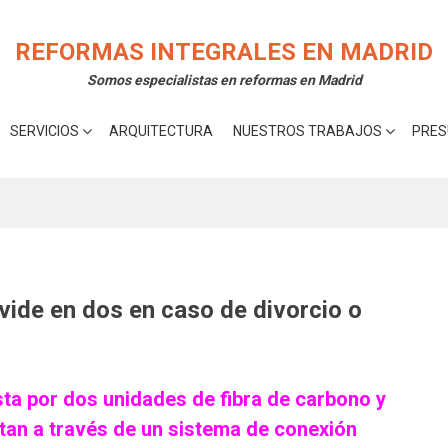
rte la mejor experiencia en nuestra web.
Acepta
 cookies utilizamos o desactivarlas en los
ajustes
.
REFORMAS INTEGRALES EN MADRID
Somos especialistas en reformas en Madrid
SERVICIOS
ARQUITECTURA
NUESTROS TRABAJOS
PRES
vide en dos en caso de divorcio o
ta por dos unidades de fibra de carbono y
tan a través de un sistema de conexión