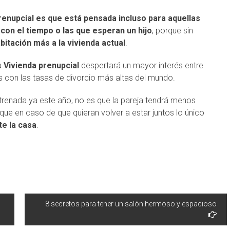
renupcial es que está pensada incluso para aquellas
on el tiempo o las que esperan un hijo
, porque sin
bitación más a la vivienda actual
.
a
Vivienda prenupcial
despertará un mayor interés entre
es con las tasas de divorcio más altas del mundo.
strenada ya este año, no es que la pareja tendrá menos
que en caso de que quieran volver a estar juntos lo único
e la casa
.
8 secretos para tener un salón hermoso y espacioso