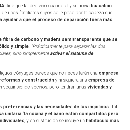
BA
dice que la idea vino cuando él y su novia
buscaban
o de unos familiares suyos se le pasó por la cabeza que
ía ayudar a que el proceso de separación fuera más
e fibra de carbono y madera semitransparente que se
lido y simple
.
“Prácticamente para separar las dos
ciales, sino simplemente
activar el sistema de
.
 antiguos cónyuges parece que no necesitarán una
empresa
reformas y construcción
y ni siquiera una
empresa de
án seguir siendo vecinos, pero tendrán unas
viviendas y
as
preferencias y las necesidades de los inquilinos
. Tal
a unitaria
“
la cocina y el baño están compartidos pero
ndividuales
, y en sustitución se incluye un
habitáculo más