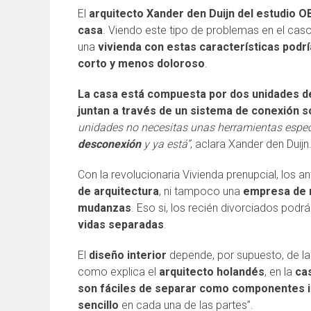
El
arquitecto Xander den Duijn del estudio O
casa
. Viendo este tipo de problemas en el cas
una
vivienda con estas características podr
corto y menos doloroso
.
La casa está compuesta por dos unidades d
juntan a través de un sistema de conexión só
unidades no necesitas unas herramientas espe
desconexión
y ya está”
, aclara Xander den Duijn
Con la revolucionaria Vivienda prenupcial, los
de arquitectura
, ni tampoco una
empresa de 
mudanzas
. Eso si, los recién divorciados podr
vidas separadas
.
El
diseño interior
depende, por supuesto, de l
como explica el
arquitecto holandés
, en la
cas
son fáciles de separar como componentes i
sencillo
en cada una de las partes”.