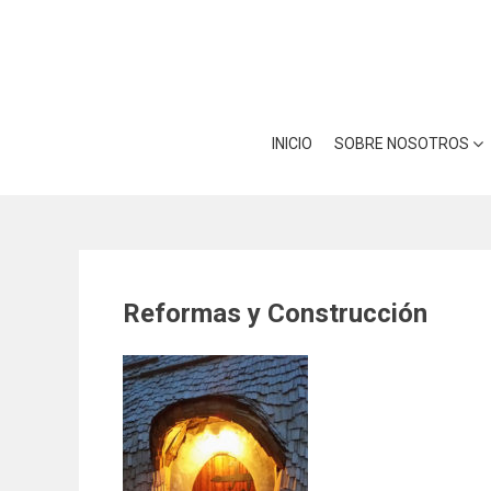
Skip
Utilizamos cookies para ofrece
to
Puedes aprender más sobre qué
content
INICIO
SOBRE NOSOTROS
Reformas y Construcción