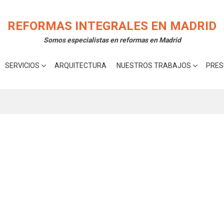
rte la mejor experiencia en nuestra web.
Acepta
 cookies utilizamos o desactivarlas en los
ajustes
.
REFORMAS INTEGRALES EN MADRID
Somos especialistas en reformas en Madrid
SERVICIOS
ARQUITECTURA
NUESTROS TRABAJOS
PRES