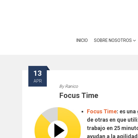
Skip
Utilizamos cookies para ofrece
to
Puedes aprender más sobre qué
content
INICIO
SOBRE NOSOTROS
13
APR
By
Ranico
Focus Time
Focus Time
: es una
de otras en que util
trabajo en 25 minuto
ayudan a la
agilida