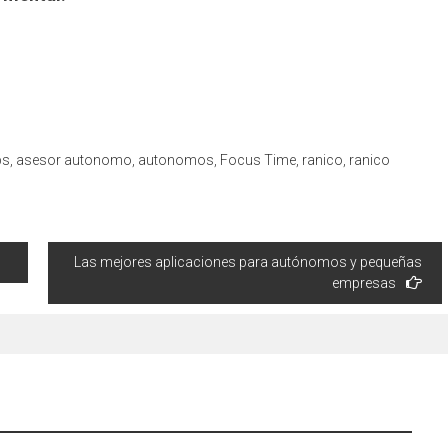
ps
,
asesor autonomo
,
autonomos
,
Focus Time
,
ranico
,
ranico
Las mejores aplicaciones para autónomos y pequeñas
empresas