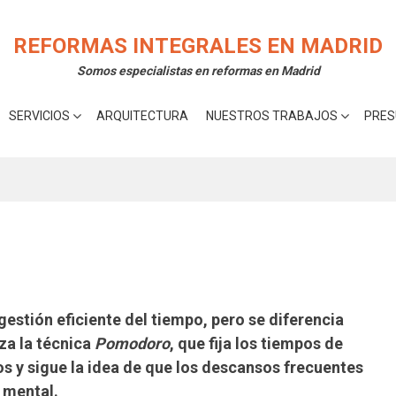
rte la mejor experiencia en nuestra web.
Acepta
 cookies utilizamos o desactivarlas en los
ajustes
.
REFORMAS INTEGRALES EN MADRID
Somos especialistas en reformas en Madrid
SERVICIOS
ARQUITECTURA
NUESTROS TRABAJOS
PRES
gestión eficiente del tiempo
, pero se diferencia
iza la
técnica
Pomodoro
, que fija los tiempos de
s y sigue la idea de que los
descansos frecuentes
d mental
.