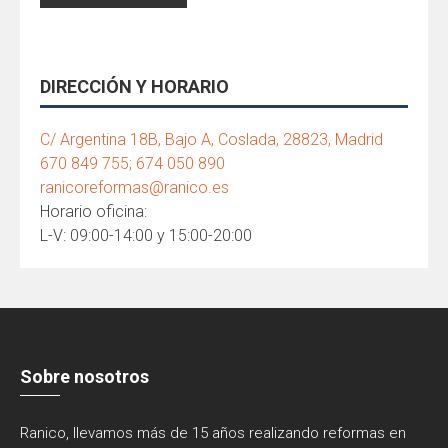
DIRECCIÓN Y HORARIO
C/ Argentina 18B, Bajo A, Coslada, 28823, Madrid
670 849 755; 674 050 890
ranicoreformas@ranico.es
Horario oficina:
L-V: 09:00-14:00 y 15:00-20:00
Sobre nosotros
Ranico, llevamos más de 15 años realizando reformas en