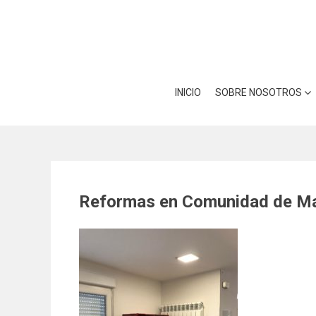
Skip
Utilizamos cookies para ofrece
to
Puedes aprender más sobre qué
content
INICIO
SOBRE NOSOTROS
Reformas en Comunidad de M