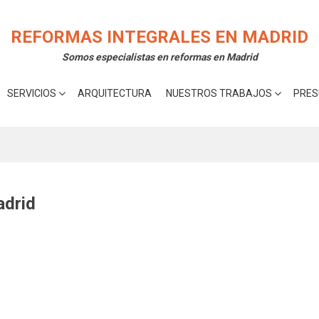
rte la mejor experiencia en nuestra web.
Acepta
 cookies utilizamos o desactivarlas en los
ajustes
.
REFORMAS INTEGRALES EN MADRID
Somos especialistas en reformas en Madrid
SERVICIOS
ARQUITECTURA
NUESTROS TRABAJOS
PRES
adrid