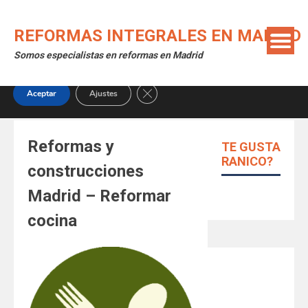
Skip
Utilizamos cookies para ofrecerte la mejor experiencia en
to
nuestra web.
REFORMAS INTEGRALES EN MADRID
content
Puedes aprender más sobre qué cookies utilizamos o
Somos especialistas en reformas en Madrid
desactivarlas en los
ajustes
.
Close GDPR Cookie Banner
Aceptar
Ajustes
Reformas y
TE GUSTA
RANICO?
construcciones
Madrid – Reformar
cocina