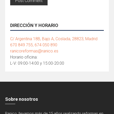
DIRECCIÓN Y HORARIO
C/ Argentina 18B, Bajo A, Coslada, 28823, Madrid
670 849 755; 674 050 890
ranicoreformas@ranico.es
Horario oficina:
L-V: 09:00-14:00 y 15:00-20:00
Sobre nosotros
Ranico, llevamos más de 15 años realizando reformas en