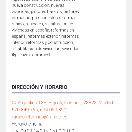
nueva construccion
,
nuevas
viviendas
,
pintores baratos
,
pintores
en madrid
,
presupuestos reformas
,
ranico
,
ranico.es
,
reabilitacion de
viviendas en españa
,
reformas en
españa
,
reformas exterior
,
reformas
interior
,
reformas y construcción
,
rehabilitacion de viviendas
,
viviendas
Leave a comment
DIRECCIÓN Y HORARIO
C/ Argentina 18B, Bajo A, Coslada, 28823, Madrid
670 849 755; 674 050 890
ranicoreformas@ranico.es
Horario oficina:
L-V: 09:00-14:00 y 15:00-20:00