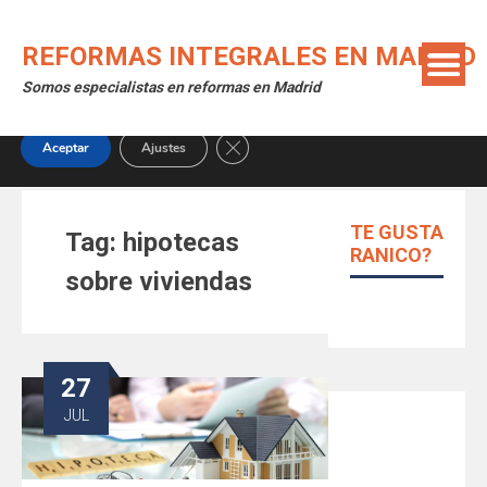
Skip
Utilizamos cookies para ofrecerte la mejor experiencia en
to
nuestra web.
REFORMAS INTEGRALES EN MADRID
content
Puedes aprender más sobre qué cookies utilizamos o
Somos especialistas en reformas en Madrid
desactivarlas en los
ajustes
.
Close GDPR Cookie Banner
Aceptar
Ajustes
TE GUSTA
Tag:
hipotecas
RANICO?
sobre viviendas
27
JUL