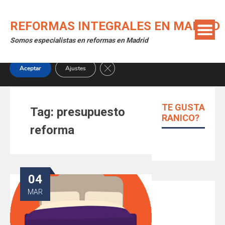
Skip
Utilizamos cookies para ofrecerte la mejor experiencia en
to
nuestra web.
REFORMAS INTEGRALES EN MADRID
content
Puedes aprender más sobre qué cookies utilizamos o
Somos especialistas en reformas en Madrid
desactivarlas en los
ajustes
.
Close GDPR Cookie Banner
Aceptar
Ajustes
TE GUSTA
Tag:
presupuesto
RANICO?
reforma
04
MAR