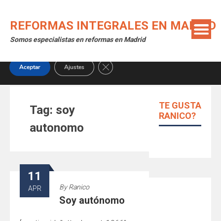
Skip
Utilizamos cookies para ofrecerte la mejor experiencia en
to
nuestra web.
REFORMAS INTEGRALES EN MADRID
content
Puedes aprender más sobre qué cookies utilizamos o
Somos especialistas en reformas en Madrid
desactivarlas en los
ajustes
.
Close GDPR Cookie Banner
Aceptar
Ajustes
TE GUSTA
Tag:
soy
RANICO?
autonomo
11
By
Ranico
APR
Soy autónomo