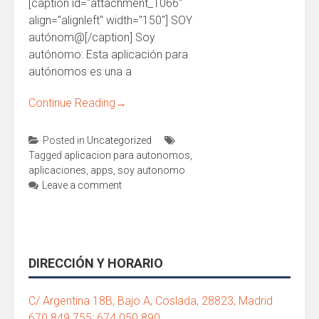
[caption id="attachment_1066"
align="alignleft" width="150"] SOY
autónom@[/caption] Soy
autónomo: Esta aplicación para
autónomos es una a
Continue Reading
→
Posted in
Uncategorized
Tagged
aplicacion para autonomos
,
aplicaciones
,
apps
,
soy autonomo
Leave a comment
DIRECCIÓN Y HORARIO
C/ Argentina 18B, Bajo A, Coslada, 28823, Madrid
670 849 755; 674 050 890