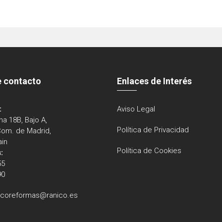
e contacto
Enlaces de Interés
:
Aviso Legal
na 18B, Bajo A,
Política de Privacidad
Com. de Madrid,
ain
Política de Cookies
:
55
90
icoreformas@ranico.es