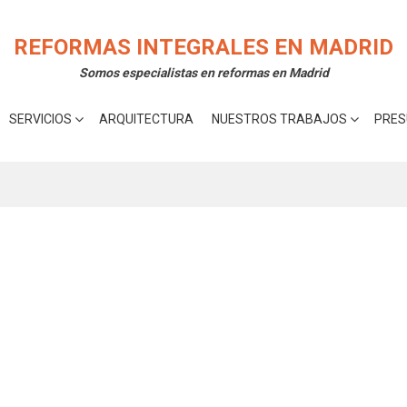
rte la mejor experiencia en nuestra web.
Acepta
 cookies utilizamos o desactivarlas en los
ajustes
.
REFORMAS INTEGRALES EN MADRID
Somos especialistas en reformas en Madrid
SERVICIOS
ARQUITECTURA
NUESTROS TRABAJOS
PRES