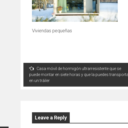
Viviendas pequeñas
Post
Casa móvil de hormigón ultrarresistente que se
navigation
puede montar en siete horas y que la puedes transport
en un tráiler
Leave a Reply