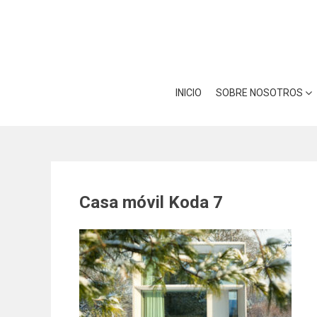
Skip
Utilizamos cookies para ofrece
to
Puedes aprender más sobre qué
content
INICIO
SOBRE NOSOTROS
Casa móvil Koda 7