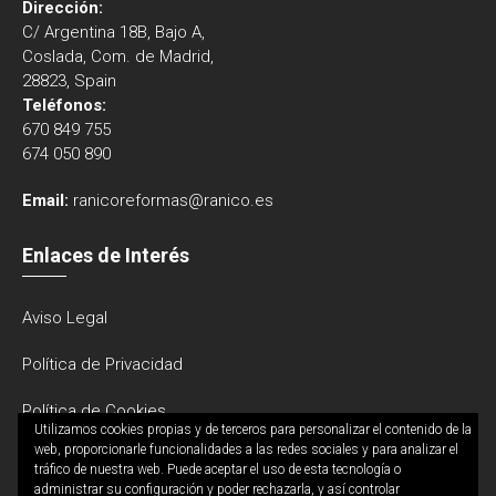
Dirección:
C/ Argentina 18B, Bajo A,
Coslada, Com. de Madrid,
28823, Spain
Teléfonos:
670 849 755
674 050 890
Email:
ranicoreformas@ranico.es
Enlaces de Interés
Aviso Legal
Política de Privacidad
Política de Cookies
Utilizamos cookies propias y de terceros para personalizar el contenido de la
web, proporcionarle funcionalidades a las redes sociales y para analizar el
tráfico de nuestra web. Puede aceptar el uso de esta tecnología o
administrar su configuración y poder rechazarla, y así controlar