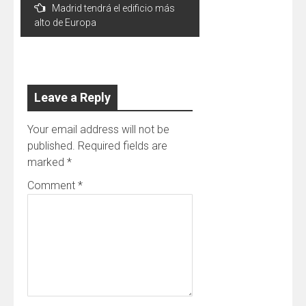
Madrid tendrá el edificio más
navigation
alto de Europa
Leave a Reply
Your email address will not be
published.
Required fields are
marked
*
Comment
*