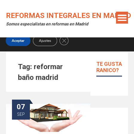
Skip
Utilizamos cookies para ofrecerte la mejor experiencia en
to
nuestra web.
REFORMAS INTEGRALES EN MADRID
content
Puedes aprender más sobre qué cookies utilizamos o
Somos especialistas en reformas en Madrid
desactivarlas en los
ajustes
.
Close GDPR Cookie Banner
Aceptar
Ajustes
TE GUSTA
Tag:
reformar
RANICO?
baño madrid
07
SEP